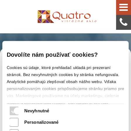
Dovolíte nám používať cookies?
Lampová noha Leaf-Style 20cm
Cookies sú údaje, ktoré prehliadač ukladá pri prezeraní
stránok. Bez nevyhnutných cookies by stránka nefungovala.
Analytické pomáhajú zlepšovať obsah nášho webu. Vďaka
personalizovaným cookies prispôsobujeme stránku priamo pre
vás. Marketingové používame na účely marketingu, cielenie
reklám a personalizáciu reklám. Váš súhlas je pre nás
dôležitý, aby sme vám vedeli ponúknuť čo najlepší obsah.
Nevyhnutné
Viac informácií o tom, ako Google používa vaše údaje, nájdete na
Personalizované
Ochrana súkromia a Zmluvné podmienky
Ochrana osobných údajov a cookies